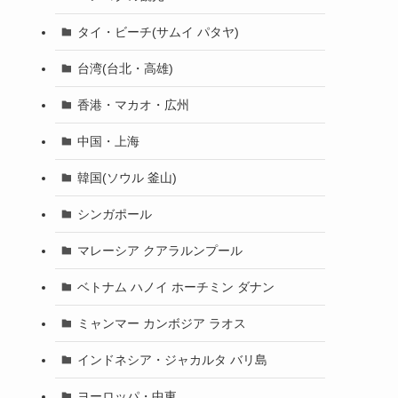
タイ・ビーチ(サムイ パタヤ)
台湾(台北・高雄)
香港・マカオ・広州
中国・上海
韓国(ソウル 釜山)
シンガポール
マレーシア クアラルンプール
ベトナム ハノイ ホーチミン ダナン
ミャンマー カンボジア ラオス
インドネシア・ジャカルタ バリ島
ヨーロッパ・中東