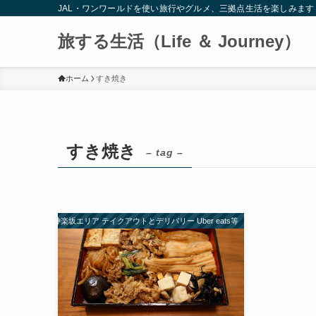
JAL・ワンワールドを使い旅行やグルメ、三拠点生活を楽しみます
旅する生活（Life ＆ Journey）
ホーム
すき焼き
すき焼き
– tag –
神楽坂エリア テイクアウトとデリバリー Uber eats等