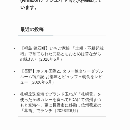
(Amazonアソシエイト含む)を掲載して
います。
最近の投稿
【福島 鏡石町】いちご家族 「土耕・不耕起栽
培」で育てられた完熟とちおとめは昔ながら
の味わい（2026年5月）
【長野】ホテル国際21 タワー棟タワーダブル
ルーム宿泊記 お部屋とビュッフェ朝食をレビ
ュー（2026年6月）
札幌丘珠空港でブランド玉ねぎ「札幌黄」を
使った丘珠カレーを食べてFDAにて信州まつ
もと空港へ、更に長野市に移動し信州蕎麦の
「草笛」でランチ（2026年6月）