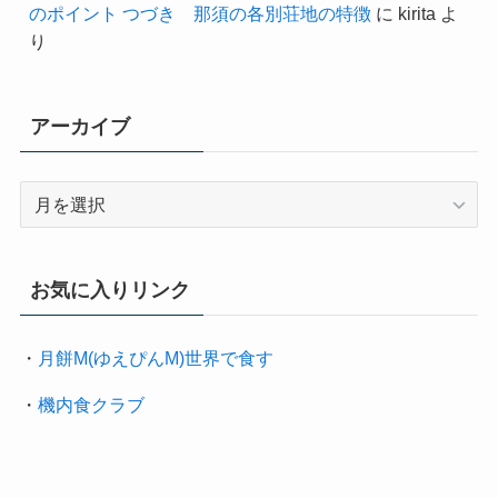
のポイント つづき 那須の各別荘地の特徴
に
kirita
よ
り
アーカイブ
ア
ー
カ
イ
お気に入りリンク
ブ
・
月餅M(ゆえぴんM)世界で食す
・
機内食クラブ