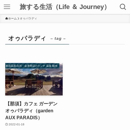
旅する生活（Life ＆ Journey）
ホーム
オゥパラディ
オゥパラディ
– tag –
那須高原 白河・会津周辺のランチ 温泉 観光
【那須】カフェ ガーデン
オゥパラディ（garden
AUX PARADIS）
2022-01-18