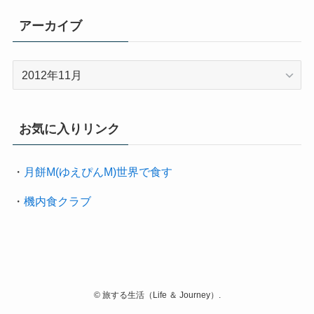
アーカイブ
ア
ー
カ
イ
お気に入りリンク
ブ
・
月餅M(ゆえぴんM)世界で食す
・
機内食クラブ
©
旅する生活（Life ＆ Journey）.