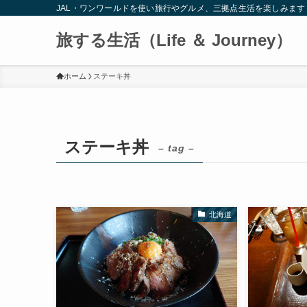
JAL・ワンワールドを使い旅行やグルメ、三拠点生活を楽しみます
旅する生活（Life ＆ Journey）
ホーム
ステーキ丼
ステーキ丼
– tag –
北海道