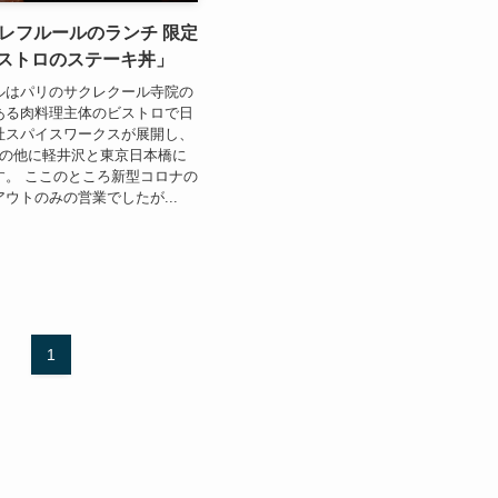
クレフルールのランチ 限定
ビストロのステーキ丼」
ルはパリのサクレクール寺院の
ある肉料理主体のビストロで日
社スパイスワークスが展開し、
坂の他に軽井沢と東京日本橋に
す。 ここのところ新型コロナの
ウトのみの営業でしたが...
1