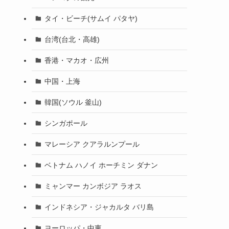
タイ・ビーチ(サムイ パタヤ)
台湾(台北・高雄)
香港・マカオ・広州
中国・上海
韓国(ソウル 釜山)
シンガポール
マレーシア クアラルンプール
ベトナム ハノイ ホーチミン ダナン
ミャンマー カンボジア ラオス
インドネシア・ジャカルタ バリ島
ヨーロッパ・中東