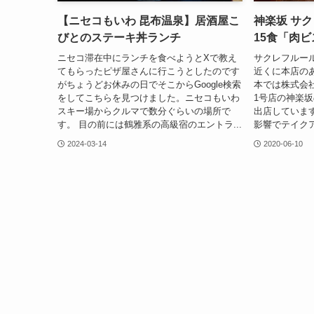
【ニセコもいわ 昆布温泉】居酒屋こ
神楽坂 サ
びとのステーキ丼ランチ
15食「肉
ニセコ滞在中にランチを食べようとXで教え
サクレフルー
てもらったピザ屋さんに行こうとしたのです
近くに本店の
がちょうどお休みの日でそこからGoogle検索
本では株式会
をしてこちらを見つけました。ニセコもいわ
1号店の神楽
スキー場からクルマで数分ぐらいの場所で
出店していま
す。 目の前には鶴雅系の高級宿のエントラ...
影響でテイクア
2024-03-14
2020-06-10