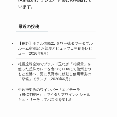
(Amazonアソシエイト含む)を掲載して
います。
最近の投稿
【長野】ホテル国際21 タワー棟タワーダブル
ルーム宿泊記 お部屋とビュッフェ朝食をレビ
ュー（2026年6月）
札幌丘珠空港でブランド玉ねぎ「札幌黄」を
使った丘珠カレーを食べてFDAにて信州まつ
もと空港へ、更に長野市に移動し信州蕎麦の
「草笛」でランチ（2026年6月）
牛込神楽坂のワインバー「エノテーラ
（ENOTERA）」でイタリアワインとシャル
キュトリーそしてパスタを楽しむ