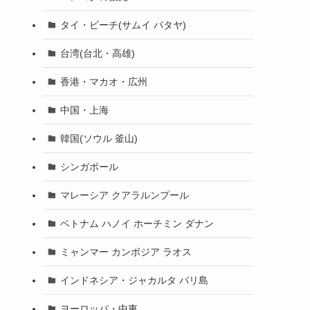
タイ・ビーチ(サムイ パタヤ)
台湾(台北・高雄)
香港・マカオ・広州
中国・上海
韓国(ソウル 釜山)
シンガポール
マレーシア クアラルンプール
ベトナム ハノイ ホーチミン ダナン
ミャンマー カンボジア ラオス
インドネシア・ジャカルタ バリ島
ヨーロッパ・中東