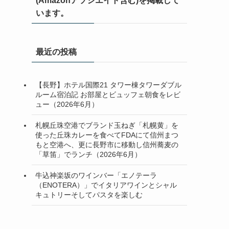
(Amazonアソシエイト含む)を掲載して
います。
最近の投稿
【長野】ホテル国際21 タワー棟タワーダブル
ルーム宿泊記 お部屋とビュッフェ朝食をレビ
ュー（2026年6月）
札幌丘珠空港でブランド玉ねぎ「札幌黄」を
使った丘珠カレーを食べてFDAにて信州まつ
もと空港へ、更に長野市に移動し信州蕎麦の
「草笛」でランチ（2026年6月）
牛込神楽坂のワインバー「エノテーラ
（ENOTERA）」でイタリアワインとシャル
キュトリーそしてパスタを楽しむ