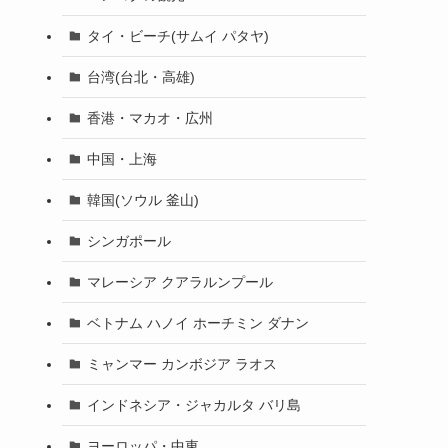
タイ・ビーチ(サムイ パタヤ)
台湾(台北・高雄)
香港・マカオ・広州
中国・上海
韓国(ソウル 釜山)
シンガポール
マレーシア クアラルンプール
ベトナム ハノイ ホーチミン ダナン
ミャンマー カンボジア ラオス
インドネシア・ジャカルタ バリ島
ヨーロッパ・中東