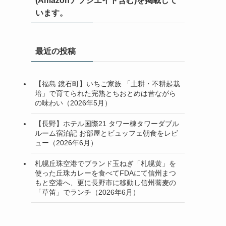
(Amazonアソシエイト含む)を掲載して
います。
最近の投稿
【福島 鏡石町】いちご家族 「土耕・不耕起栽
培」で育てられた完熟とちおとめは昔ながら
の味わい（2026年5月）
【長野】ホテル国際21 タワー棟タワーダブル
ルーム宿泊記 お部屋とビュッフェ朝食をレビ
ュー（2026年6月）
札幌丘珠空港でブランド玉ねぎ「札幌黄」を
使った丘珠カレーを食べてFDAにて信州まつ
もと空港へ、更に長野市に移動し信州蕎麦の
「草笛」でランチ（2026年6月）