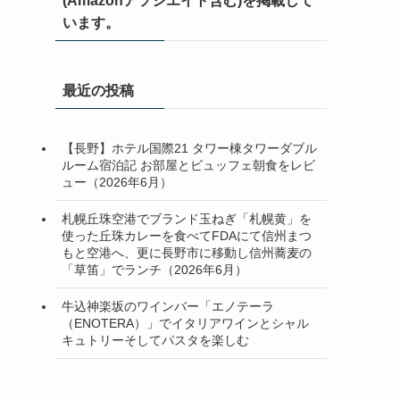
(Amazonアソシエイト含む)を掲載して
います。
最近の投稿
【長野】ホテル国際21 タワー棟タワーダブル
ルーム宿泊記 お部屋とビュッフェ朝食をレビ
ュー（2026年6月）
札幌丘珠空港でブランド玉ねぎ「札幌黄」を
使った丘珠カレーを食べてFDAにて信州まつ
もと空港へ、更に長野市に移動し信州蕎麦の
「草笛」でランチ（2026年6月）
牛込神楽坂のワインバー「エノテーラ
（ENOTERA）」でイタリアワインとシャル
キュトリーそしてパスタを楽しむ