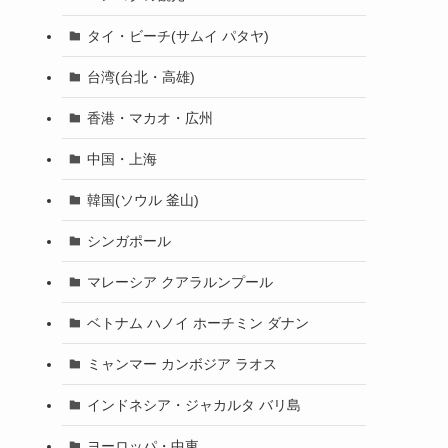
タイ・ビーチ(サムイ パタヤ)
台湾(台北・高雄)
香港・マカオ・広州
中国・上海
韓国(ソウル 釜山)
シンガポール
マレーシア クアラルンプール
ベトナム ハノイ ホーチミン ダナン
ミャンマー カンボジア ラオス
インドネシア・ジャカルタ バリ島
ヨーロッパ・中東