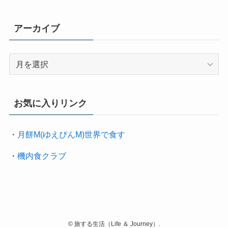
アーカイブ
ア
ー
カ
イ
お気に入りリンク
ブ
・
月餅M(ゆえぴんM)世界で食す
・
機内食クラブ
©
旅する生活（Life ＆ Journey）.