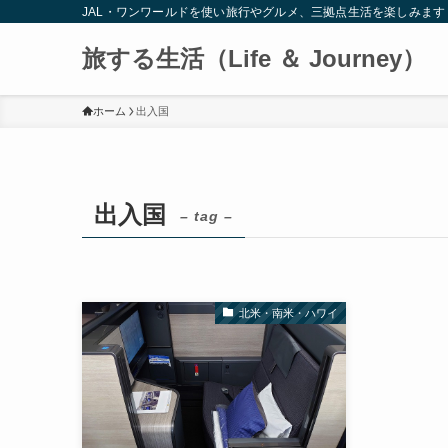
JAL・ワンワールドを使い旅行やグルメ、三拠点生活を楽しみます
旅する生活（Life ＆ Journey）
ホーム
出入国
出入国
– tag –
北米・南米・ハワイ