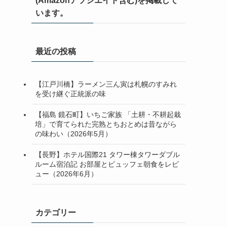
(Amazonアソシエイト含む)を掲載して
います。
最近の投稿
【江戸川橋】ラーメン三ん寅は札幌のすみれ
を受け継ぐ正統派の味
【福島 鏡石町】いちご家族 「土耕・不耕起栽
培」で育てられた完熟とちおとめは昔ながら
の味わい（2026年5月）
【長野】ホテル国際21 タワー棟タワーダブル
ルーム宿泊記 お部屋とビュッフェ朝食をレビ
ュー（2026年6月）
カテゴリー