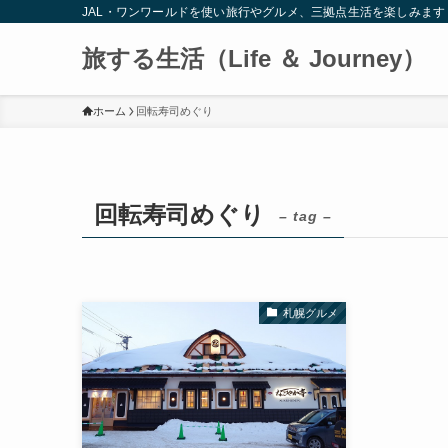
JAL・ワンワールドを使い旅行やグルメ、三拠点生活を楽しみます
旅する生活（Life ＆ Journey）
ホーム
回転寿司めぐり
回転寿司めぐり
– tag –
札幌グルメ