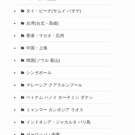
タイ・ビーチ(サムイ パタヤ)
台湾(台北・高雄)
香港・マカオ・広州
中国・上海
韓国(ソウル 釜山)
シンガポール
マレーシア クアラルンプール
ベトナム ハノイ ホーチミン ダナン
ミャンマー カンボジア ラオス
インドネシア・ジャカルタ バリ島
ヨーロッパ・中東