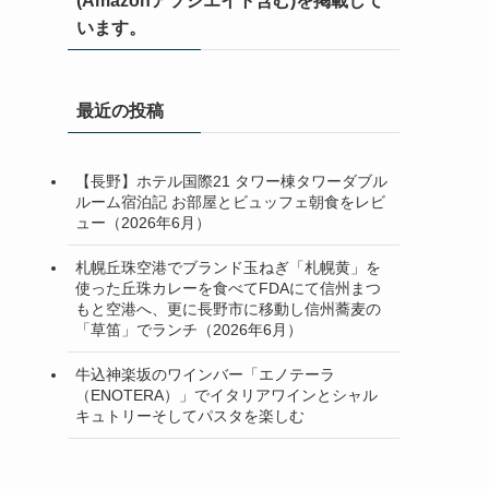
(Amazonアソシエイト含む)を掲載して
います。
最近の投稿
【長野】ホテル国際21 タワー棟タワーダブル
ルーム宿泊記 お部屋とビュッフェ朝食をレビ
ュー（2026年6月）
札幌丘珠空港でブランド玉ねぎ「札幌黄」を
使った丘珠カレーを食べてFDAにて信州まつ
もと空港へ、更に長野市に移動し信州蕎麦の
「草笛」でランチ（2026年6月）
牛込神楽坂のワインバー「エノテーラ
（ENOTERA）」でイタリアワインとシャル
キュトリーそしてパスタを楽しむ