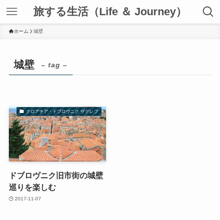
旅する生活（Life ＆ Journey）
ホーム
城壁
城壁
– tag –
クロアチア・ドブロヴニク ザグレブ
ドブロヴニク旧市街の城壁
巡りを楽しむ
2017-11-07