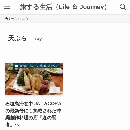
旅する生活（Life ＆ Journey）
ホーム
天ぷら
天ぷら
– tag –
沖縄県・宮古・八重山の旅グルメ
石垣島滞在中 JAL AGORA
の最新号にも掲載された沖
縄創作料理の店「森の賢
者」へ