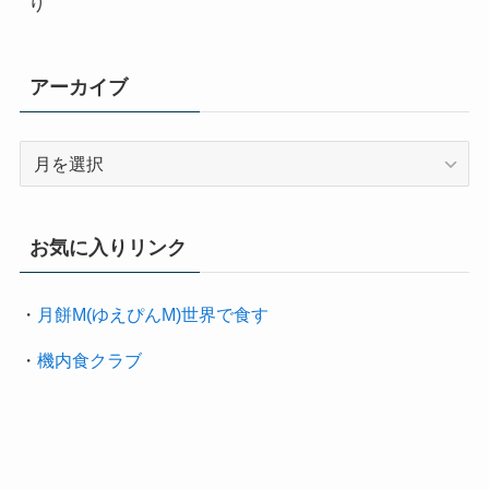
り
アーカイブ
ア
ー
カ
イ
お気に入りリンク
ブ
・
月餅M(ゆえぴんM)世界で食す
・
機内食クラブ