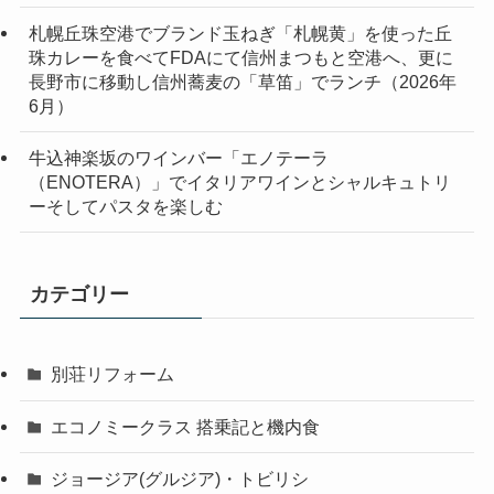
札幌丘珠空港でブランド玉ねぎ「札幌黄」を使った丘
珠カレーを食べてFDAにて信州まつもと空港へ、更に
長野市に移動し信州蕎麦の「草笛」でランチ（2026年
6月）
牛込神楽坂のワインバー「エノテーラ
（ENOTERA）」でイタリアワインとシャルキュトリ
ーそしてパスタを楽しむ
カテゴリー
別荘リフォーム
エコノミークラス 搭乗記と機内食
ジョージア(グルジア)・トビリシ