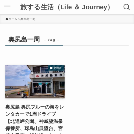
旅する生活（Life ＆ Journey）
ホーム
奥尻島一周
奥尻島一周
– tag –
北海道
奥尻島 奥尻ブルーの海をレ
ンタカーで1周ドライブ
【北追岬公園、神威脇温泉
保養所、球島山展望台、宮