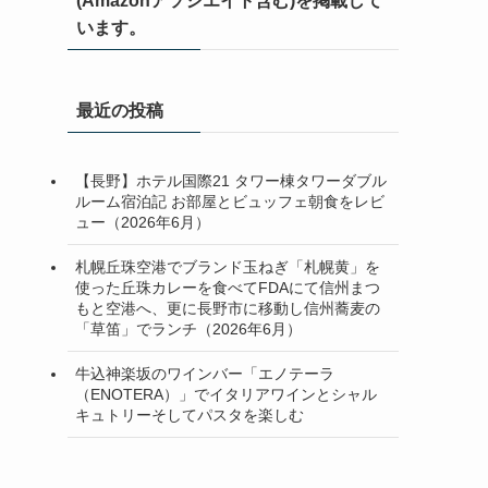
(Amazonアソシエイト含む)を掲載して
います。
最近の投稿
【長野】ホテル国際21 タワー棟タワーダブル
ルーム宿泊記 お部屋とビュッフェ朝食をレビ
ュー（2026年6月）
札幌丘珠空港でブランド玉ねぎ「札幌黄」を
使った丘珠カレーを食べてFDAにて信州まつ
もと空港へ、更に長野市に移動し信州蕎麦の
「草笛」でランチ（2026年6月）
牛込神楽坂のワインバー「エノテーラ
（ENOTERA）」でイタリアワインとシャル
キュトリーそしてパスタを楽しむ