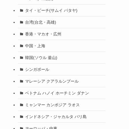
タイ・ビーチ(サムイ パタヤ)
台湾(台北・高雄)
香港・マカオ・広州
中国・上海
韓国(ソウル 釜山)
シンガポール
マレーシア クアラルンプール
ベトナム ハノイ ホーチミン ダナン
ミャンマー カンボジア ラオス
インドネシア・ジャカルタ バリ島
ヨーロッパ・中東