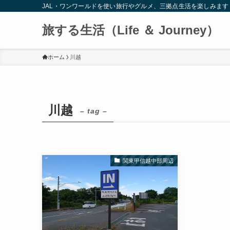
JAL・ワンワールドを使い旅行やグルメ、三拠点生活を楽しみます
旅する生活（Life ＆ Journey）
ホーム
川越
川越
– tag –
関東甲信越中部周辺