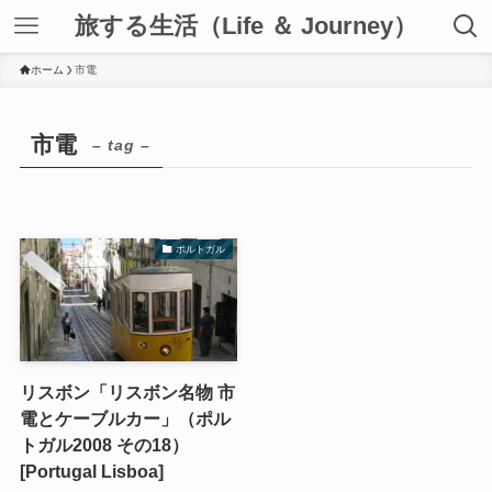
旅する生活（Life ＆ Journey）
ホーム
市電
市電
– tag –
ポルトガル
リスボン「リスボン名物 市
電とケーブルカー」（ポル
トガル2008 その18）
[Portugal Lisboa]