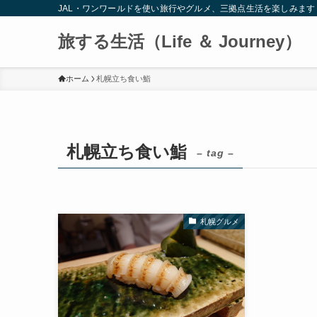
JAL・ワンワールドを使い旅行やグルメ、三拠点生活を楽しみます
旅する生活（Life ＆ Journey）
ホーム
札幌立ち食い鮨
札幌立ち食い鮨
– tag –
札幌グルメ