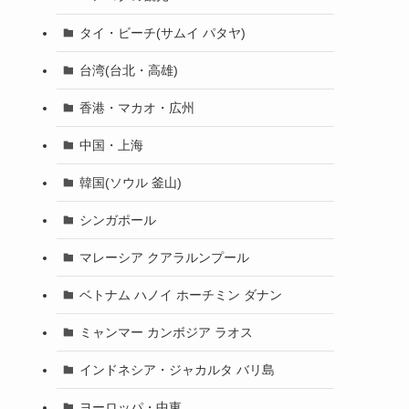
タイ・ビーチ(サムイ パタヤ)
台湾(台北・高雄)
香港・マカオ・広州
中国・上海
韓国(ソウル 釜山)
シンガポール
マレーシア クアラルンプール
ベトナム ハノイ ホーチミン ダナン
ミャンマー カンボジア ラオス
インドネシア・ジャカルタ バリ島
ヨーロッパ・中東