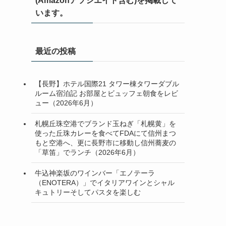
(Amazonアソシエイト含む)を掲載して
います。
最近の投稿
【長野】ホテル国際21 タワー棟タワーダブル
ルーム宿泊記 お部屋とビュッフェ朝食をレビ
ュー（2026年6月）
札幌丘珠空港でブランド玉ねぎ「札幌黄」を
使った丘珠カレーを食べてFDAにて信州まつ
もと空港へ、更に長野市に移動し信州蕎麦の
「草笛」でランチ（2026年6月）
牛込神楽坂のワインバー「エノテーラ
（ENOTERA）」でイタリアワインとシャル
キュトリーそしてパスタを楽しむ