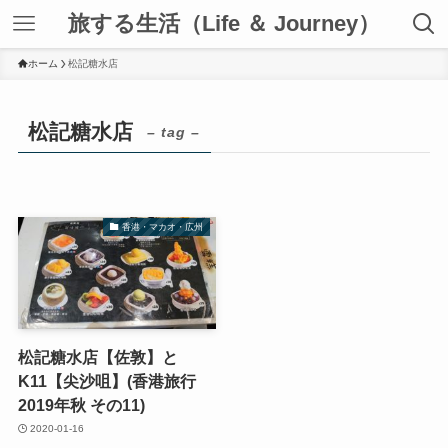
旅する生活（Life ＆ Journey）
ホーム
松記糖水店
松記糖水店
– tag –
香港・マカオ・広州
松記糖水店【佐敦】と
K11【尖沙咀】(香港旅行
2019年秋 その11)
2020-01-16