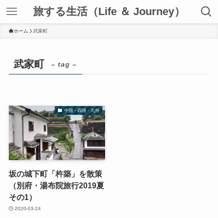
旅する生活（Life ＆ Journey）
ホーム
武家町
武家町
– tag –
中国・四国・九州
坂の城下町「杵築」を散策
（別府・湯布院旅行2019夏
その1）
2020-03-24