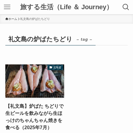
旅する生活（Life ＆ Journey）
ホーム
礼文島の炉ばたちどり
礼文島の炉ばたちどり
– tag –
北海道
【礼文島】炉ばた ちどりで
生ビールを飲みながら生ほ
っけのちゃんちゃん焼きを
食べる（2025年7月）