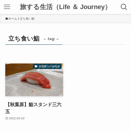
旅する生活（Life ＆ Journey）
ホーム
立ち食い鮨
立ち食い鮨
– tag –
首都圏その他地域
【秋葉原】鮨スタンド三六
五
2022-03-10