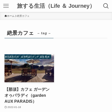
旅する生活（Life ＆ Journey）
ホーム
絶景カフェ
絶景カフェ
– tag –
那須高原 白河・会津周辺のランチ 温泉 観光
【那須】カフェ ガーデン
オゥパラディ（garden
AUX PARADIS）
2022-01-18