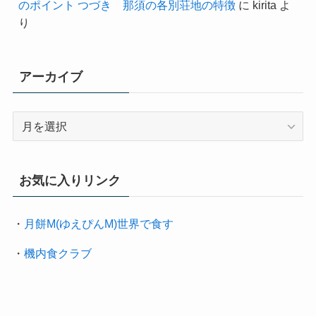
のポイント つづき 那須の各別荘地の特徴
に
kirita
よ
り
アーカイブ
ア
ー
カ
イ
お気に入りリンク
ブ
・
月餅M(ゆえぴんM)世界で食す
・
機内食クラブ