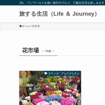
JAL・ワンワールドを使い旅行やグルメ、三拠点生活を楽しみます
旅する生活（Life ＆ Journey）
ホーム
花市場
花市場
– tag –
オランダ・アムステルダム