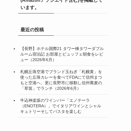
(Amazonアソシエイト含む)を掲載して
います。
最近の投稿
【長野】ホテル国際21 タワー棟タワーダブル
ルーム宿泊記 お部屋とビュッフェ朝食をレビ
ュー（2026年6月）
札幌丘珠空港でブランド玉ねぎ「札幌黄」を
使った丘珠カレーを食べてFDAにて信州まつ
もと空港へ、更に長野市に移動し信州蕎麦の
「草笛」でランチ（2026年6月）
牛込神楽坂のワインバー「エノテーラ
（ENOTERA）」でイタリアワインとシャル
キュトリーそしてパスタを楽しむ