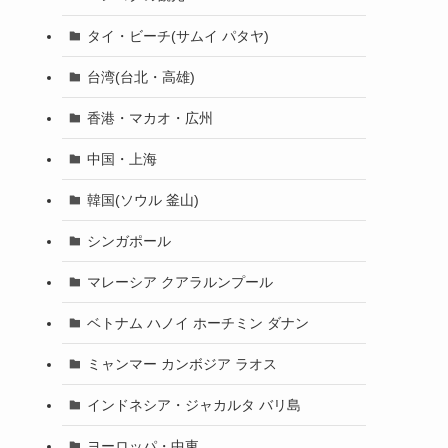
タイ・ビーチ(サムイ パタヤ)
台湾(台北・高雄)
香港・マカオ・広州
中国・上海
韓国(ソウル 釜山)
シンガポール
マレーシア クアラルンプール
ベトナム ハノイ ホーチミン ダナン
ミャンマー カンボジア ラオス
インドネシア・ジャカルタ バリ島
ヨーロッパ・中東