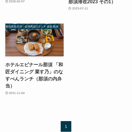
那須滞在2023 その1）
2026-02-07
2023-07-11
那須高原 白河・会津周辺のランチ 温泉 観光
ホテルエピナール那須 「和
匠ダイニング 菜す乃」のな
すべんランチ（那須の内弁
当）
2021-11-04
1