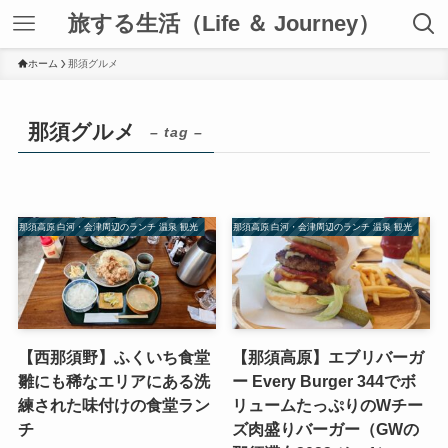
旅する生活（Life ＆ Journey）
ホーム
那須グルメ
那須グルメ
– tag –
那須高原 白河・会津周辺のランチ 温泉 観光
那須高原 白河・会津周辺のランチ 温泉 観光
【西那須野】ふくいち食堂
【那須高原】エブリバーガ
雛にも稀なエリアにある洗
ー Every Burger 344でボ
練された味付けの食堂ラン
リュームたっぷりのWチー
チ
ズ肉盛りバーガー（GWの