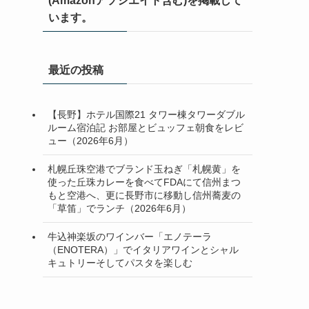
(Amazonアソシエイト含む)を掲載して
います。
最近の投稿
【長野】ホテル国際21 タワー棟タワーダブル
ルーム宿泊記 お部屋とビュッフェ朝食をレビ
ュー（2026年6月）
札幌丘珠空港でブランド玉ねぎ「札幌黄」を
使った丘珠カレーを食べてFDAにて信州まつ
もと空港へ、更に長野市に移動し信州蕎麦の
「草笛」でランチ（2026年6月）
牛込神楽坂のワインバー「エノテーラ
（ENOTERA）」でイタリアワインとシャル
キュトリーそしてパスタを楽しむ