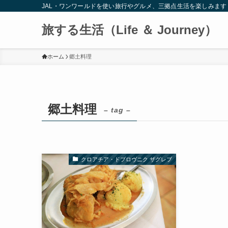
JAL・ワンワールドを使い旅行やグルメ、三拠点生活を楽しみます
旅する生活（Life ＆ Journey）
ホーム
郷土料理
郷土料理
– tag –
クロアチア・ドブロヴニク ザグレブ