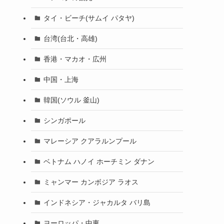
タイ・ビーチ(サムイ パタヤ)
台湾(台北・高雄)
香港・マカオ・広州
中国・上海
韓国(ソウル 釜山)
シンガポール
マレーシア クアラルンプール
ベトナム ハノイ ホーチミン ダナン
ミャンマー カンボジア ラオス
インドネシア・ジャカルタ バリ島
ヨーロッパ・中東