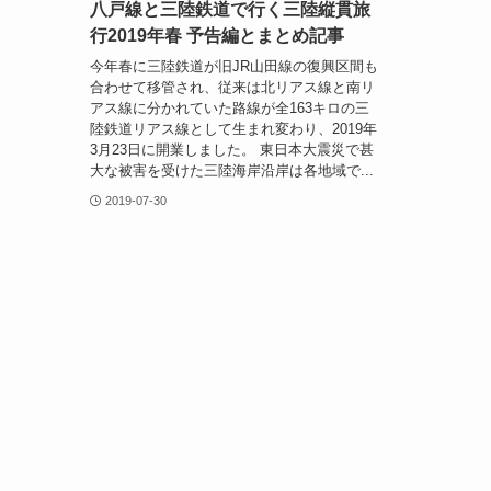
八戸線と三陸鉄道で行く三陸縦貫旅
行2019年春 予告編とまとめ記事
今年春に三陸鉄道が旧JR山田線の復興区間も
合わせて移管され、従来は北リアス線と南リ
アス線に分かれていた路線が全163キロの三
陸鉄道リアス線として生まれ変わり、2019年
3月23日に開業しました。 東日本大震災で甚
大な被害を受けた三陸海岸沿岸は各地域で...
2019-07-30