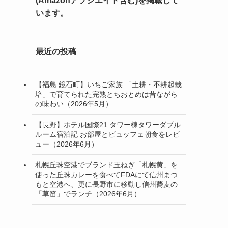
(Amazonアソシエイト含む)を掲載して
います。
最近の投稿
【福島 鏡石町】いちご家族 「土耕・不耕起栽
培」で育てられた完熟とちおとめは昔ながら
の味わい（2026年5月）
【長野】ホテル国際21 タワー棟タワーダブル
ルーム宿泊記 お部屋とビュッフェ朝食をレビ
ュー（2026年6月）
札幌丘珠空港でブランド玉ねぎ「札幌黄」を
使った丘珠カレーを食べてFDAにて信州まつ
もと空港へ、更に長野市に移動し信州蕎麦の
「草笛」でランチ（2026年6月）