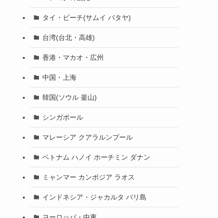
タイ・ビーチ(サムイ パタヤ)
台湾(台北・高雄)
香港・マカオ・広州
中国・上海
韓国(ソウル 釜山)
シンガポール
マレーシア クアラルンプール
ベトナム ハノイ ホーチミン ダナン
ミャンマー カンボジア ラオス
インドネシア・ジャカルタ バリ島
ヨーロッパ・中東