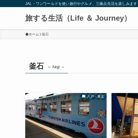
JAL・ワンワールドを使い旅行やグルメ、三拠点生活を楽しみます
旅する生活（Life ＆ Journey）
ホーム
釜石
釜石
– tag –
八戸・東北