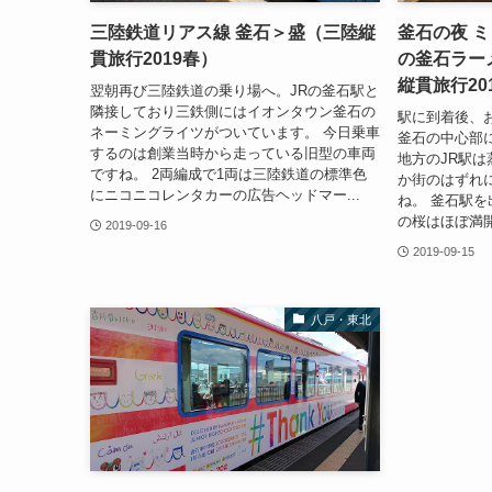
三陸鉄道リアス線 釜石＞盛（三陸縦
釜石の夜 
貫旅行2019春）
の釜石ラー
縦貫旅行20
翌朝再び三陸鉄道の乗り場へ。JRの釜石駅と
隣接しており三鉄側にはイオンタウン釜石の
駅に到着後、
ネーミングライツがついています。 今日乗車
釜石の中心部
するのは創業当時から走っている旧型の車両
地方のJR駅
ですね。 2両編成で1両は三陸鉄道の標準色
か街のはずれ
にニコニコレンタカーの広告ヘッドマー...
ね。 釜石駅
の桜はほぼ満開
2019-09-16
2019-09-15
八戸・東北