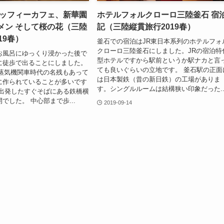
ミッフィーカフェ、新華園
ホテルフォルクローロ三陸釜石 宿
メン そして桜の花（三陸
記（三陸縦貫旅行2019春）
19春）
釜石での宿泊はJR東日本系列のホテルフォ
クローロ三陸釜石にしました。JRの宿泊特
お風呂にゆっくり浸かった後で
型ホテルですから駅前というか駅ナカと言
に徒歩で出ることにしました。
ても良いぐらいの立地です。 釜石駅の正面
は蒸気機関車時代の名残もあって
は日本製鉄（昔の新日鉄）の工場がありま
に作られていることが多いです
す。シングルルームは結構狭い印象だった..
を出発したすぐそばにある鉄橋横
でした。 中心部まで歩...
2019-09-14