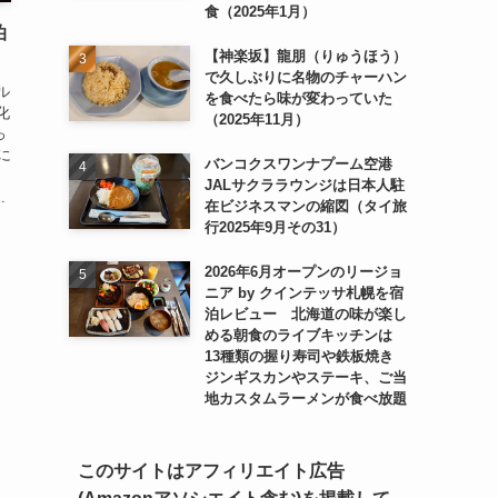
食（2025年1月）
泊
【神楽坂】龍朋（りゅうほう）
で久しぶりに名物のチャーハン
ル
を食べたら味が変わっていた
化
（2025年11月）
っ
に
バンコクスワンナプーム空港
JALサクララウンジは日本人駐
.
在ビジネスマンの縮図（タイ旅
行2025年9月その31）
2026年6月オープンのリージョ
ニア by クインテッサ札幌を宿
泊レビュー 北海道の味が楽し
める朝食のライブキッチンは
13種類の握り寿司や鉄板焼き
ジンギスカンやステーキ、ご当
地カスタムラーメンが食べ放題
このサイトはアフィリエイト広告