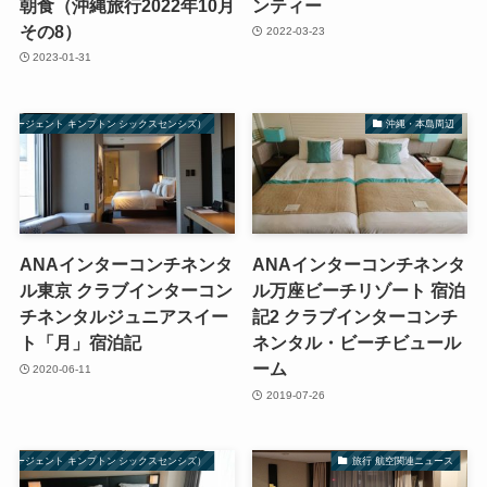
朝食（沖縄旅行2022年10月
ンティー
その8）
2022-03-23
2023-01-31
ル リージェント キンプトン シックスセンシズ）
沖縄・本島周辺
ANAインターコンチネンタ
ANAインターコンチネンタ
ル東京 クラブインターコン
ル万座ビーチリゾート 宿泊
チネンタルジュニアスイー
記2 クラブインターコンチ
ト「月」宿泊記
ネンタル・ビーチビュール
ーム
2020-06-11
2019-07-26
ル リージェント キンプトン シックスセンシズ）
旅行 航空関連ニュース