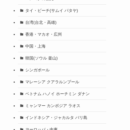
タイ・ビーチ(サムイ パタヤ)
台湾(台北・高雄)
香港・マカオ・広州
中国・上海
韓国(ソウル 釜山)
シンガポール
マレーシア クアラルンプール
ベトナム ハノイ ホーチミン ダナン
ミャンマー カンボジア ラオス
インドネシア・ジャカルタ バリ島
ヨーロッパ・中東