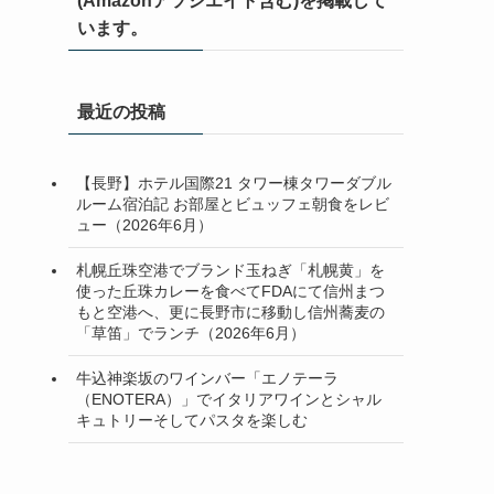
(Amazonアソシエイト含む)を掲載して
います。
最近の投稿
【長野】ホテル国際21 タワー棟タワーダブル
ルーム宿泊記 お部屋とビュッフェ朝食をレビ
ュー（2026年6月）
札幌丘珠空港でブランド玉ねぎ「札幌黄」を
使った丘珠カレーを食べてFDAにて信州まつ
もと空港へ、更に長野市に移動し信州蕎麦の
「草笛」でランチ（2026年6月）
牛込神楽坂のワインバー「エノテーラ
（ENOTERA）」でイタリアワインとシャル
キュトリーそしてパスタを楽しむ