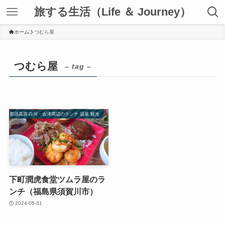
旅する生活（Life ＆ Journey）
ホーム
つむら屋
つむら屋
– tag –
那須高原 白河・会津周辺のランチ 温泉 観光
下町潤虎食堂ツムラ屋のラ
ンチ（福島県須賀川市）
2024-05-31