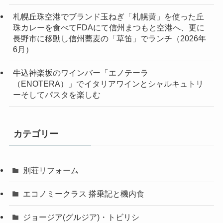
札幌丘珠空港でブランド玉ねぎ「札幌黄」を使った丘
珠カレーを食べてFDAにて信州まつもと空港へ、更に
長野市に移動し信州蕎麦の「草笛」でランチ（2026年
6月）
牛込神楽坂のワインバー「エノテーラ
（ENOTERA）」でイタリアワインとシャルキュトリ
ーそしてパスタを楽しむ
カテゴリー
別荘リフォーム
エコノミークラス 搭乗記と機内食
ジョージア(グルジア)・トビリシ