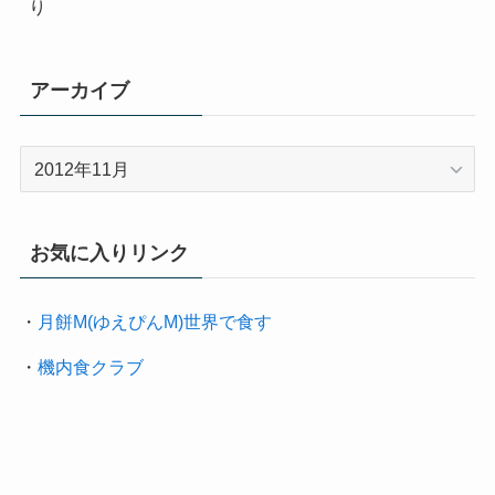
り
アーカイブ
ア
ー
カ
イ
お気に入りリンク
ブ
・
月餅M(ゆえぴんM)世界で食す
・
機内食クラブ