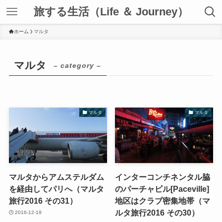
旅する生活（Life ＆ Journey）
ホーム
マルタ
マルタ
– category –
マルタ
マルタ
マルタからアムステルダム
インターコンチネンタル脇
を経由してパリへ（マルタ
のパーチャビル[Paceville]
旅行2016 その31）
地区はクラブ密集地帯（マ
ルタ旅行2016 その30）
2016-12-19