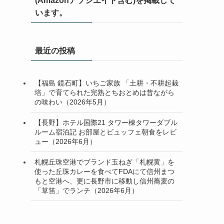
(Amazonアソシエイト含む)を掲載して
います。
最近の投稿
【福島 鏡石町】いちご家族 「土耕・不耕起栽
培」で育てられた完熟とちおとめは昔ながら
の味わい（2026年5月）
【長野】ホテル国際21 タワー棟タワーダブル
ルーム宿泊記 お部屋とビュッフェ朝食をレビ
ュー（2026年6月）
札幌丘珠空港でブランド玉ねぎ「札幌黄」を
使った丘珠カレーを食べてFDAにて信州まつ
もと空港へ、更に長野市に移動し信州蕎麦の
「草笛」でランチ（2026年6月）