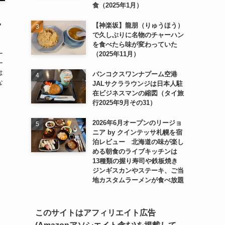
食（2025年1月）
）
【神楽坂】龍朋（りゅうほう）
宮
で久しぶりに名物のチャーハン
を食べたら味が変わっていた
ー
（2025年11月）
ー
は
バンコクスワンナプーム空港
な
JALサクララウンジは日本人駐
。
在ビジネスマンの縮図（タイ旅
行2025年9月その31）
2026年6月オープンのリージョ
ニア by クインテッサ札幌を宿
泊レビュー 北海道の味が楽し
める朝食のライブキッチンは
13種類の握り寿司や鉄板焼き
ジンギスカンやステーキ、ご当
地カスタムラーメンが食べ放題
このサイトはアフィリエイト広告