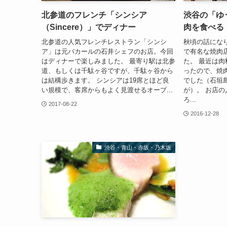
北参道のフレンチ「シンシア
渋谷の「ゆ
（Sincere）」でディナー
肉を食べる
北参道の人気フレンチレストラン「シンシ
秋頃の話にな
ア」は元バカールの石井シェフのお店。今回
で有名な焼肉
はディナーで楽しみました。 最寄り駅は北参
た。 最近は
道、もしくは千駄ヶ谷ですが、千駄ヶ谷から
ったので、焼
は結構歩きます。 シンシアは19席とほど良
でした（石垣
い規模で、客席からもよく見渡せるオープ...
が）。 お店
ろ...
2017-08-22
2016-12-28
渋谷・青山・赤坂・乃木坂