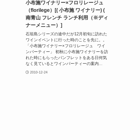
小布施ワイナリー×フロリレージュ
（florilege）[( 小布施 ワイナリー) (
南青山 フレンチ ランチ利用（※ディ
ナーメニュー）]
石垣島シリーズの途中だが12月初旬に訪れた
ワインイベントに行った時のことを先に。。
「小布施ワイナリー×フロリレージュ ワイ
ンパーティー」 初秋に小布施ワイナリーを訪
れた時にもらったパンフレットをある日何気
なく見ているとワインパーティーの案内...
2010-12-24