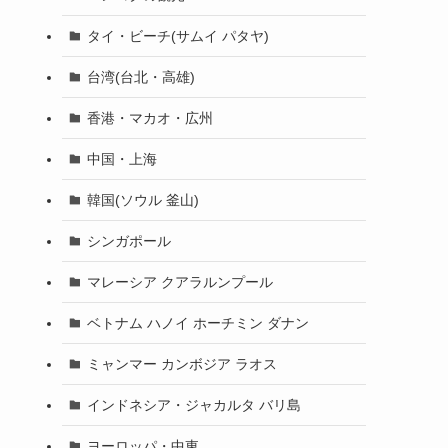
タイ・ビーチ(サムイ パタヤ)
台湾(台北・高雄)
香港・マカオ・広州
中国・上海
韓国(ソウル 釜山)
シンガポール
マレーシア クアラルンプール
ベトナム ハノイ ホーチミン ダナン
ミャンマー カンボジア ラオス
インドネシア・ジャカルタ バリ島
ヨーロッパ・中東