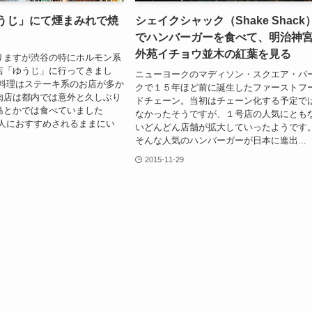
うじ」にて煙まみれで焼
シェイクシャック（Shake Shack
でハンバーガーを食べて、明治神
外苑イチョウ並木の紅葉を見る
りますが渋谷の特にホルモン系
店「ゆうじ」に行ってきまし
ニューヨークのマディソン・スクエア・パ
肉料理はステーキ系のお店が多か
クで１５年ほど前に誕生したファーストフ
肉店は都内では意外と久しぶり
ドチェーン。当初はチェーン化する予定で
島とかでは食べていました
なかったそうですが、１号店の人気にとも
の人におすすめされるままにい
いどんどん店舗が拡大していったようです
そんな人気のハンバーガーが日本に進出...
2015-11-29