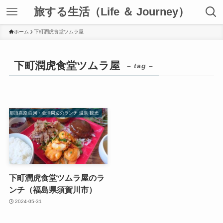
旅する生活（Life ＆ Journey）
ホーム
下町潤虎食堂ツムラ屋
下町潤虎食堂ツムラ屋
– tag –
那須高原 白河・会津周辺のランチ 温泉 観光
下町潤虎食堂ツムラ屋のラ
ンチ（福島県須賀川市）
2024-05-31