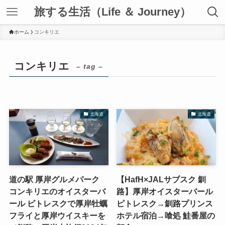
旅する生活（Life ＆ Journey）
ホーム
コンキリエ
コンキリエ
– tag –
北海道
北海道
道の駅 厚岸グルメパーク
【HafH×JALサブスク 釧
コンキリエのオイスターバ
路】厚岸オイスターバール
ール ピトレスクで厚岸牡蠣
ピトレスク→釧路プリンス
フライと厚岸ウイスキーを
ホテル宿泊→喰処 鮭番屋の