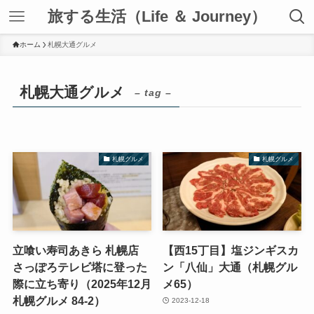
旅する生活（Life ＆ Journey）
ホーム
札幌大通グルメ
札幌大通グルメ
– tag –
札幌グルメ
札幌グルメ
立喰い寿司あきら 札幌店
【西15丁目】塩ジンギスカ
さっぽろテレビ塔に登った
ン「八仙」大通（札幌グル
際に立ち寄り（2025年12月
メ65）
札幌グルメ 84-2）
2023-12-18