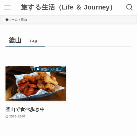
旅する生活（Life ＆ Journey）
ホーム
釜山
釜山
– tag –
韓国(ソウル 釜山)
釜山で食べ歩き中
2019-12-07