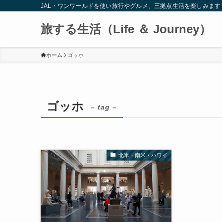
JAL・ワンワールドを使い旅行やグルメ、三拠点生活を楽しみます
旅する生活（Life ＆ Journey）
ホーム
ゴッホ
ゴッホ
– tag –
北米・南米・ハワイ