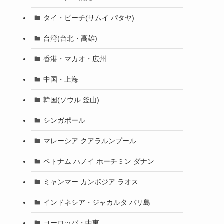
タイ・ビーチ(サムイ パタヤ)
台湾(台北・高雄)
香港・マカオ・広州
中国・上海
韓国(ソウル 釜山)
シンガポール
マレーシア クアラルンプール
ベトナム ハノイ ホーチミン ダナン
ミャンマー カンボジア ラオス
インドネシア・ジャカルタ バリ島
ヨーロッパ・中東