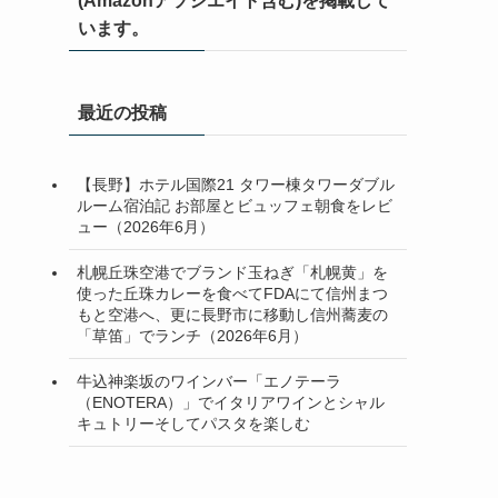
(Amazonアソシエイト含む)を掲載して
います。
最近の投稿
【長野】ホテル国際21 タワー棟タワーダブル
ルーム宿泊記 お部屋とビュッフェ朝食をレビ
ュー（2026年6月）
札幌丘珠空港でブランド玉ねぎ「札幌黄」を
使った丘珠カレーを食べてFDAにて信州まつ
もと空港へ、更に長野市に移動し信州蕎麦の
「草笛」でランチ（2026年6月）
牛込神楽坂のワインバー「エノテーラ
（ENOTERA）」でイタリアワインとシャル
キュトリーそしてパスタを楽しむ