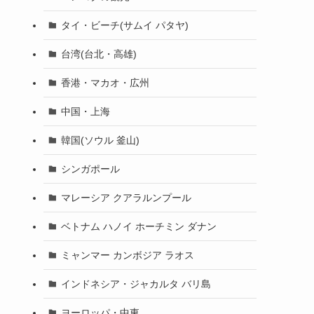
タイ・ビーチ(サムイ パタヤ)
台湾(台北・高雄)
香港・マカオ・広州
中国・上海
韓国(ソウル 釜山)
シンガポール
マレーシア クアラルンプール
ベトナム ハノイ ホーチミン ダナン
ミャンマー カンボジア ラオス
インドネシア・ジャカルタ バリ島
ヨーロッパ・中東