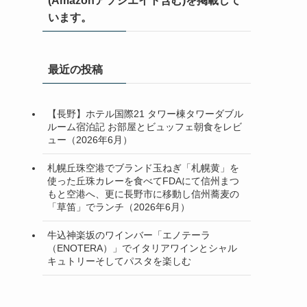
(Amazonアソシエイト含む)を掲載して
います。
最近の投稿
【長野】ホテル国際21 タワー棟タワーダブル
ルーム宿泊記 お部屋とビュッフェ朝食をレビ
ュー（2026年6月）
札幌丘珠空港でブランド玉ねぎ「札幌黄」を
使った丘珠カレーを食べてFDAにて信州まつ
もと空港へ、更に長野市に移動し信州蕎麦の
「草笛」でランチ（2026年6月）
牛込神楽坂のワインバー「エノテーラ
（ENOTERA）」でイタリアワインとシャル
キュトリーそしてパスタを楽しむ