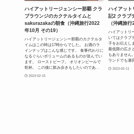
ハイアットリージェンシー那覇 クラ
ハイアット
ブラウンジのカクテルタイムと
記2 クラ
sakurazakaの朝食（沖縄旅行2022
（沖縄旅行2
年10月 その19）
ハイアットリ
いてはクラブ
ハイアットリージェンシー那覇のカクテルタ
子をお伝えし
イムはこの時は17時からでした。 お酒のラ
最低限の広さ
インナップはこんな感じです。 食事代わりに
もありません
なるぐらいボリュームのあるものが並んでい
ランドでも瀬良
ます。 ローストビーフ。 オリオンビールで
乾杯。 この後に飲み歩きもしたいのであ...
2023-02-11
2023-02-15