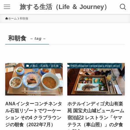
旅する生活（Life ＆ Journey）
ホーム
和朝食
和朝食
– tag –
八重山・石垣島・宮古島
IHG(holidayinn crowneplaza indigo voco)
ANAインターコンチネンタ
ホテルインディゴ犬山有楽
ル石垣リゾートでワーケー
苑 国宝犬山城ビュールーム
ション その4 クラブラウン
宿泊記2 レストラン「ヤマ
ジの朝食（2022年7月）
テラス（車山照）」の夕食