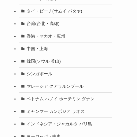
タイ・ビーチ(サムイ パタヤ)
台湾(台北・高雄)
香港・マカオ・広州
中国・上海
韓国(ソウル 釜山)
シンガポール
マレーシア クアラルンプール
ベトナム ハノイ ホーチミン ダナン
ミャンマー カンボジア ラオス
インドネシア・ジャカルタ バリ島
ヨーロッパ・中東