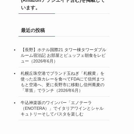
(Amazonアソシエイト含む)を掲載して
います。
最近の投稿
【長野】ホテル国際21 タワー棟タワーダブル
ルーム宿泊記 お部屋とビュッフェ朝食をレビ
ュー（2026年6月）
札幌丘珠空港でブランド玉ねぎ「札幌黄」を
使った丘珠カレーを食べてFDAにて信州まつ
もと空港へ、更に長野市に移動し信州蕎麦の
「草笛」でランチ（2026年6月）
牛込神楽坂のワインバー「エノテーラ
（ENOTERA）」でイタリアワインとシャル
キュトリーそしてパスタを楽しむ