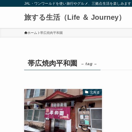
JAL・ワンワールドを使い旅行やグルメ、三拠点生活を楽しみます
旅する生活（Life ＆ Journey）
ホーム
帯広焼肉平和園
帯広焼肉平和園
– tag –
北海道