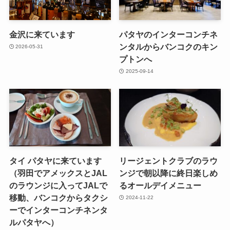
金沢に来ています
パタヤのインターコンチネ
ンタルからバンコクのキン
2026-05-31
プトンへ
2025-09-14
タイ パタヤに来ています
リージェントクラブのラウ
（羽田でアメックスとJAL
ンジで朝以降に終日楽しめ
のラウンジに入ってJALで
るオールデイメニュー
移動、バンコクからタクシ
2024-11-22
ーでインターコンチネンタ
ルパタヤへ）