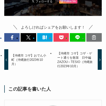
Follow Me
よろしければシェアをお願いします！
【沖縄市 コザ】コザ・ゲ
【沖縄市 コザ】おでん小
ート通りを散策 日中編
町（沖縄旅行2023年10
ZAZOU～TESIO（沖縄旅
月）
行2023年10月）
この記事を書いた人