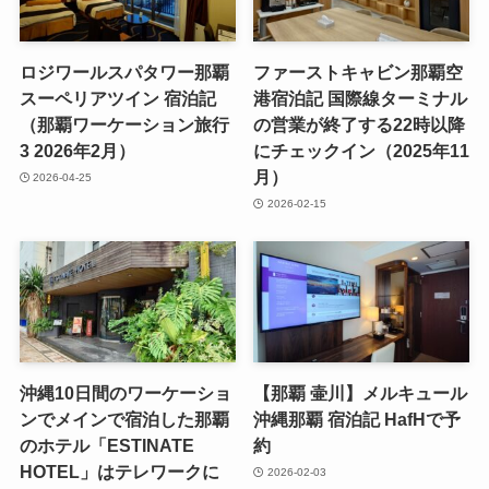
ロジワールスパタワー那覇
ファーストキャビン那覇空
スーペリアツイン 宿泊記
港宿泊記 国際線ターミナル
（那覇ワーケーション旅行
の営業が終了する22時以降
3 2026年2月）
にチェックイン（2025年11
月）
2026-04-25
2026-02-15
沖縄10日間のワーケーショ
【那覇 壷川】メルキュール
ンでメインで宿泊した那覇
沖縄那覇 宿泊記 HafHで予
のホテル「ESTINATE
約
HOTEL」はテレワークに
2026-02-03