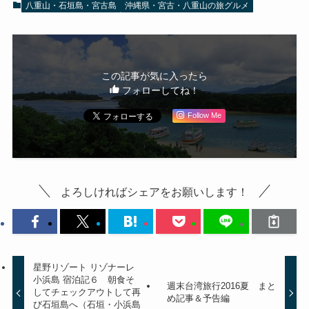
八重山・石垣島・宮古島
沖縄県・宮古・八重山の旅グルメ
この記事が気に入ったら
フォローしてね！
Follow Me
よろしければシェアをお願いします！
星野リゾート リゾナーレ
小浜島 宿泊記６ 朝食そ
週末台湾旅行2016夏 まと
してチェックアウトして再
め記事＆予告編
び石垣島へ（石垣・小浜島