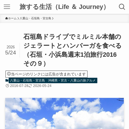
旅する生活（Life ＆ Journey）
ホーム
八重山・石垣島・宮古島
石垣島ドライブでミルミル本舗の
ジェラートとハンバーガを食べる
2026
5/24
（石垣・小浜島週末1泊旅行2016
その９）
当ページのリンクには広告が含まれています
八重山・石垣島・宮古島
沖縄県・宮古・八重山の旅グルメ
2016-07-28
2026-05-24