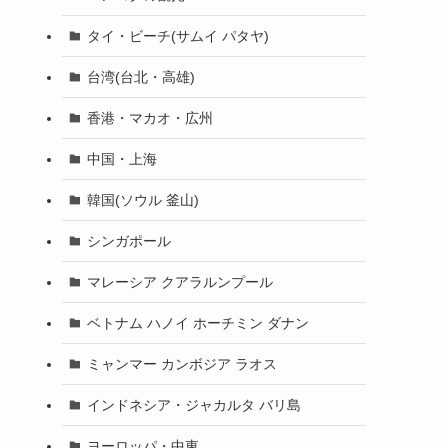
タイ・ビーチ(サムイ パタヤ)
台湾(台北・高雄)
香港・マカオ・広州
中国・上海
韓国(ソウル 釜山)
シンガポール
マレーシア クアラルンプール
ベトナム ハノイ ホーチミン ダナン
ミャンマー カンボジア ラオス
インドネシア・ジャカルタ バリ島
ヨーロッパ・中東