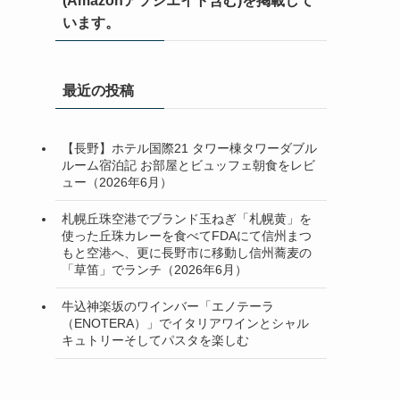
(Amazonアソシエイト含む)を掲載して
います。
最近の投稿
【長野】ホテル国際21 タワー棟タワーダブル
ルーム宿泊記 お部屋とビュッフェ朝食をレビ
ュー（2026年6月）
札幌丘珠空港でブランド玉ねぎ「札幌黄」を
使った丘珠カレーを食べてFDAにて信州まつ
もと空港へ、更に長野市に移動し信州蕎麦の
「草笛」でランチ（2026年6月）
牛込神楽坂のワインバー「エノテーラ
（ENOTERA）」でイタリアワインとシャル
キュトリーそしてパスタを楽しむ