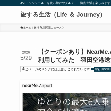
JAL・ワンワールドを使い旅行やグルメ、三拠点生活を楽しみます
旅する生活（Life ＆ Journey）
ホーム
旅行 航空関連ニュース
【クーポンあり】NearMe.
2026
5/29
利用してみた 羽田空港送迎
当ページのリンクには広告が含まれています
旅行 航空関