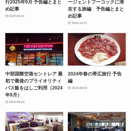
行2025年9月 予告編とまと
ージェントフーコックに滞
め記事
在する旅編 予告編とまと
め記事
2025-09-21
2024-12-07
中部国際空港セントレア 最
2024年春の帯広旅行 予告
初で最後のプライオリティ
編
パス飯をはしご利用（2024
2024-08-02
年9月）
2024-09-23