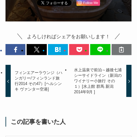
Follow Me
よろしければシェアをお願いします！
水上温泉で前泊～越後七浦
フィンエアーラウンジ（ハ
シーサイドライン（新潟の
ンガリー/フィンランド旅
ワイナリー小旅行 その
行2014 その47）[ヘルシン
１）[水上館 群馬 新潟
キ ヴァンター空港]
2014年9月 ]
この記事を書いた人