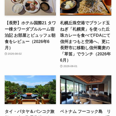
【長野】ホテル国際21 タワ
札幌丘珠空港でブランド玉
ー棟タワーダブルルーム宿
ねぎ「札幌黄」を使った丘
泊記 お部屋とビュッフェ朝
珠カレーを食べてFDAにて
食をレビュー（2026年6
信州まつもと空港へ、更に
月）
長野市に移動し信州蕎麦の
「草笛」でランチ（2026年
2026-08-02
6月）
2026-08-01
タイ・パタヤ＆バンコク旅
ベトナム フーコック島 リ