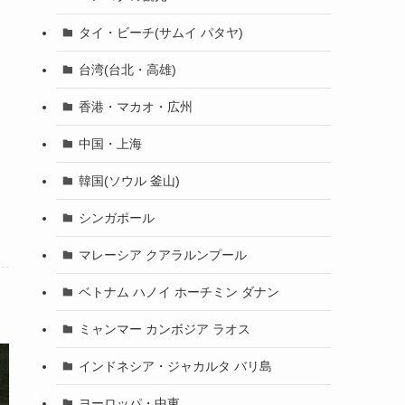
タイ・ビーチ(サムイ パタヤ)
台湾(台北・高雄)
香港・マカオ・広州
中国・上海
韓国(ソウル 釜山)
シンガポール
マレーシア クアラルンプール
ベトナム ハノイ ホーチミン ダナン
ミャンマー カンボジア ラオス
インドネシア・ジャカルタ バリ島
ヨーロッパ・中東