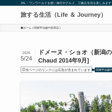
JAL・ワンワールドを使い旅行やグルメ、三拠点生活を楽しみます
旅する生活（Life ＆ Journey）
ホーム
関東甲信越中部周辺
ドメーヌ・ショオ（新潟のワ
2026
5/24
Chaud 2014年9月]
当ページのリンクには広告が含まれています
関東甲信越