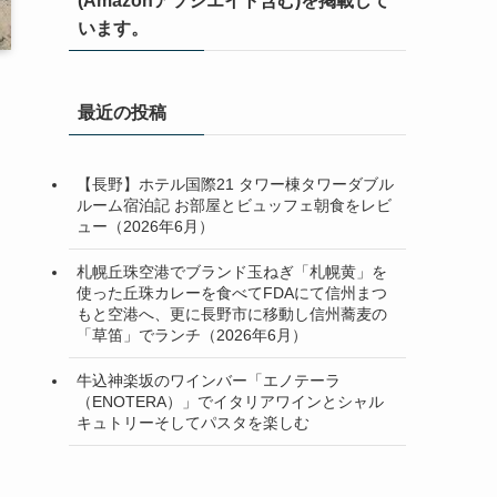
(Amazonアソシエイト含む)を掲載して
います。
最近の投稿
【長野】ホテル国際21 タワー棟タワーダブル
ルーム宿泊記 お部屋とビュッフェ朝食をレビ
ュー（2026年6月）
札幌丘珠空港でブランド玉ねぎ「札幌黄」を
使った丘珠カレーを食べてFDAにて信州まつ
もと空港へ、更に長野市に移動し信州蕎麦の
「草笛」でランチ（2026年6月）
牛込神楽坂のワインバー「エノテーラ
（ENOTERA）」でイタリアワインとシャル
キュトリーそしてパスタを楽しむ