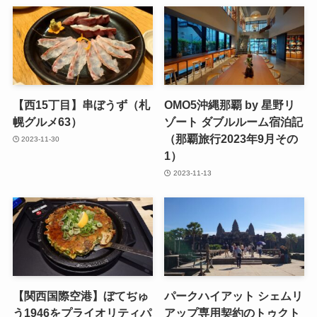
【西15丁目】串ぼうず（札
OMO5沖縄那覇 by 星野リ
幌グルメ63）
ゾート ダブルルーム宿泊記
（那覇旅行2023年9月その
2023-11-30
1）
2023-11-13
【関西国際空港】ぼてぢゅ
パークハイアット シェムリ
う1946をプライオリティパ
アップ専用契約のトゥクト