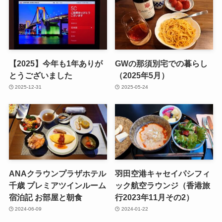
【2025】今年も1年ありが
GWの那須別宅での暮らし
とうございました
（2025年5月）
2025-12-31
2025-05-24
ANAクラウンプラザホテル
羽田空港キャセイパシフィ
千歳 プレミアツインルーム
ック航空ラウンジ（香港旅
宿泊記 お部屋と朝食
行2023年11月その2）
2024-06-09
2024-01-22