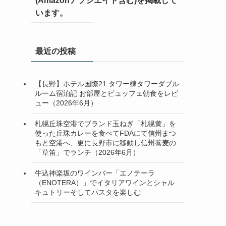
(Amazonアソシエイト含む)を掲載して
います。
最近の投稿
【長野】ホテル国際21 タワー棟タワーダブル
ルーム宿泊記 お部屋とビュッフェ朝食をレビ
ュー（2026年6月）
札幌丘珠空港でブランド玉ねぎ「札幌黄」を
使った丘珠カレーを食べてFDAにて信州まつ
もと空港へ、更に長野市に移動し信州蕎麦の
「草笛」でランチ（2026年6月）
牛込神楽坂のワインバー「エノテーラ
（ENOTERA）」でイタリアワインとシャル
キュトリーそしてパスタを楽しむ