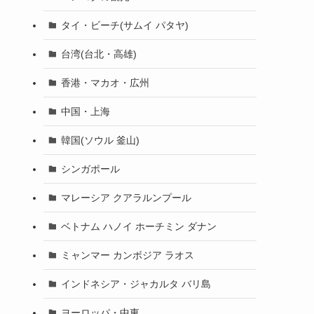
タイ・ビーチ(サムイ パタヤ)
台湾(台北・高雄)
香港・マカオ・広州
中国・上海
韓国(ソウル 釜山)
シンガポール
マレーシア クアラルンプール
ベトナム ハノイ ホーチミン ダナン
ミャンマー カンボジア ラオス
インドネシア・ジャカルタ バリ島
ヨーロッパ・中東