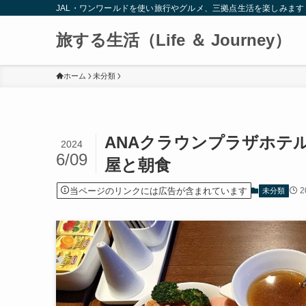
JAL・ワンワールドを使い旅行やグルメ、三拠点生活を楽しみます
旅する生活（Life ＆ Journey）
ホーム
未分類
ANAクラウンプラザホテル
2024
6/09
屋と朝食
当ページのリンクには広告が含まれています
2
未分類