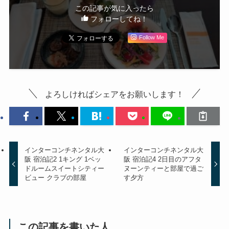
この記事が気に入ったら
フォローしてね！
Follow Me
よろしければシェアをお願いします！
インターコンチネンタル大
インターコンチネンタル大
阪 宿泊記2 1キング 1ベッ
阪 宿泊記4 2日目のアフタ
ドルームスイートシティー
ヌーンティーと部屋で過ご
ビュー クラブの部屋
す夕方
この記事を書いた人