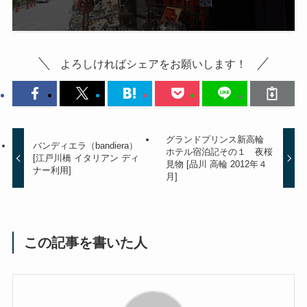
よろしければシェアをお願いします！
グランドプリンス新高輪
バンディエラ（bandiera）
ホテル宿泊記その１ 夜桜
[江戸川橋 イタリアン ディ
見物 [品川 高輪 2012年４
ナー利用]
月]
この記事を書いた人