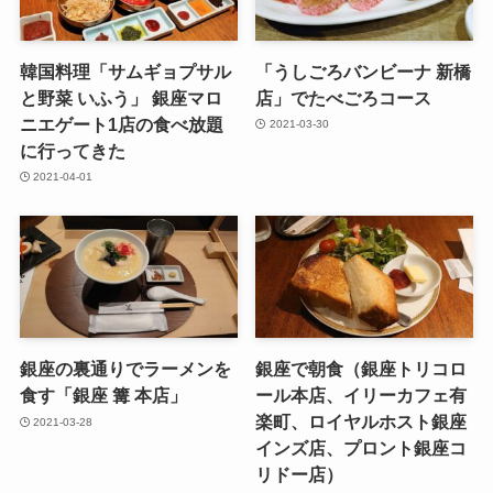
韓国料理「サムギョプサル
「うしごろバンビーナ 新橋
と野菜 いふう」 銀座マロ
店」でたべごろコース
ニエゲート1店の食べ放題
2021-03-30
に行ってきた
2021-04-01
銀座の裏通りでラーメンを
銀座で朝食（銀座トリコロ
食す「銀座 篝 本店」
ール本店、イリーカフェ有
楽町、ロイヤルホスト銀座
2021-03-28
インズ店、プロント銀座コ
リドー店）